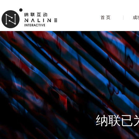
首 页
成
纳联已为